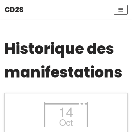
CD2S
Aller
au
contenu
Historique des
manifestations
14
Oct