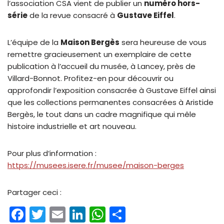
l’association CSA vient de publier un
numéro hors-
série
de la revue consacré à
Gustave Eiffel
.
L’équipe de la
Maison Bergès
sera heureuse de vous
remettre gracieusement un exemplaire de cette
publication à l’accueil du musée, à Lancey, près de
Villard-Bonnot. Profitez-en pour découvrir ou
approfondir l’exposition consacrée à Gustave Eiffel ainsi
que les collections permanentes consacrées à Aristide
Bergès, le tout dans un cadre magnifique qui mêle
histoire industrielle et art nouveau.
Pour plus d’information :
https://musees.isere.fr/musee/maison-berges
Partager ceci :
F
T
E
Li
W
P