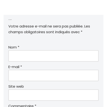
a
w
m
n
h
ar
c
itt
ai
k
a
t
e
er
l
e
ts
a
Laisser un commentaire
b
dI
A
g
Votre adresse e-mail ne sera pas publiée.
A
Les
o
n
p
er
champs obligatoires sont indiqués avec
lt
*
e
o
p
r
k
Nom
*
n
a
ti
v
E-mail
*
e
:
Site web
Commentaire
*