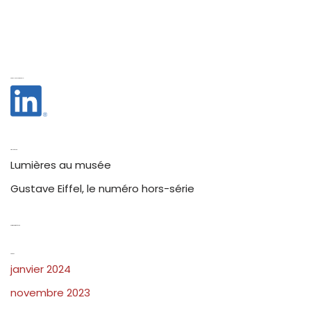
Suivez-nous sur LinkedIn :
Articles récents
Lumières au musée
Gustave Eiffel, le numéro hors-série
Commentaires récents
Archives
janvier 2024
novembre 2023