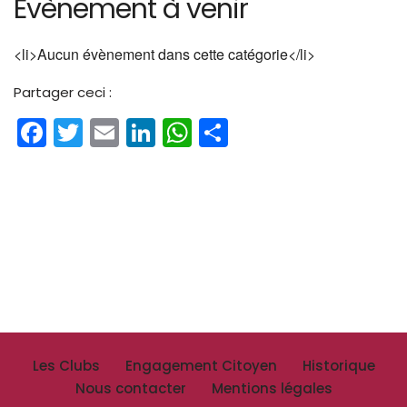
Évènement à venir
<li>Aucun évènement dans cette catégorie</li>
Partager ceci :
Facebook
Twitter
Email
LinkedIn
WhatsApp
Partager
Les Clubs
Engagement Citoyen
Historique
Nous contacter
Mentions légales